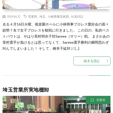
2019.04.22
営業所
,
埼玉
,
小林商事芸術部
,
社員日記
去る４月16日火曜、後楽園ホールに小林商事プロレス愛好会の面々
総勢７名で女子プロレスを観戦に行きました。 この日の、私的ベス
トバウトは、やはり里村明衣子対Sareee（サリー）戦。 まさかあの
里村選手が負けるとは思ってなくて、Sareee選手勝利の瞬間思わず
叫んでしまいました！ そして、橋本千紘対ジ […]
続きを読む
埼玉営業所実地棚卸
営業所