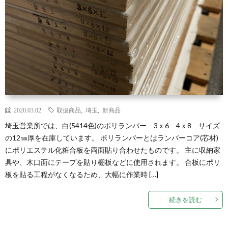
2020.03.02
取扱商品
,
埼玉
,
新商品
埼玉営業所では、白(5414色)のポリランバー 3ｘ6 4ｘ8 サイズ
の12㎜厚を在庫しています。 ポリランバーとはランバーコア(芯材)
にポリエステル化粧合板を両面貼り合わせたものです。 主に収納家
具や、木口面にテープを貼り棚板などに使用されます。 合板にポリ
板を貼る工程がなくなるため、大幅に作業時 […]
続きを読む