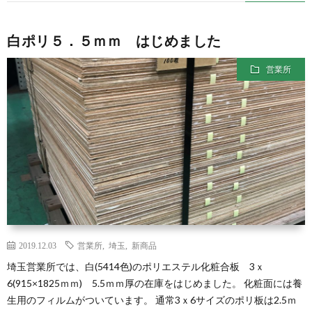
白ポリ５．５ｍｍ はじめました
営業所
2019.12.03
営業所
,
埼玉
,
新商品
埼玉営業所では、白(5414色)のポリエステル化粧合板 3ｘ
6(915×1825ｍｍ) 5.5ｍｍ厚の在庫をはじめました。 化粧面には養
生用のフィルムがついています。 通常3ｘ6サイズのポリ板は2.5ｍ