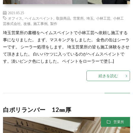
2021.05.25
オフィス
,
ヘイムスペイント
,
取扱商品
,
営業所
,
埼玉
,
小林工芸
,
小林工
芸株式会社
,
改修
,
施工事例
,
製作
埼玉営業所の書棚をヘイムスペイントで小林工芸へ依頼し施工する
事になりました。 まず、マスキングをしました。 金色の缶はシーラ
ーです。 シーラー処理をします。 埼玉営業所の皆も施工体験をさせ
て頂きました。 白いバケツに入っているのがヘイムスペイントで
す。淡いピンク色にしました。 ペイントをローラーで塗 […]
続きを読む
白ポリランバー 12㎜厚
営業所