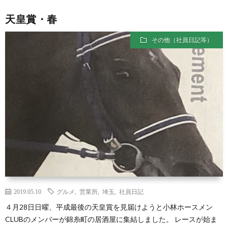
天皇賞・春
その他（社員日記等）
2019.05.10
グルメ
,
営業所
,
埼玉
,
社員日記
４月28日日曜、平成最後の天皇賞を見届けようと小林ホースメン
CLUBのメンバーが錦糸町の居酒屋に集結しました。 レースが始ま