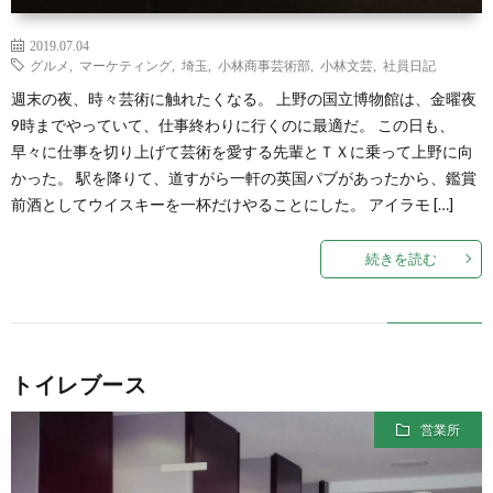
2019.07.04
グルメ
,
マーケティング
,
埼玉
,
小林商事芸術部
,
小林文芸
,
社員日記
週末の夜、時々芸術に触れたくなる。 上野の国立博物館は、金曜夜
9時までやっていて、仕事終わりに行くのに最適だ。 この日も、
早々に仕事を切り上げて芸術を愛する先輩とＴＸに乗って上野に向
かった。 駅を降りて、道すがら一軒の英国パブがあったから、鑑賞
前酒としてウイスキーを一杯だけやることにした。 アイラモ […]
続きを読む
トイレブース
営業所