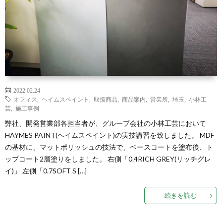
2022.02.24
オフィス
,
ヘイムスペイント
,
取扱商品
,
商品案内
,
営業所
,
埼玉
,
小林工
芸
,
施工事例
弊社、開発営業部各担当者が、グループ会社の小林工芸において
HAYMES PAINT(ヘイムスペイント)の実技講習を致しました。 MDF
の基材に、マットポリッシュの技法で、ベースコートを塗布後、ト
ップコート2層塗りをしました。 右側「0.4RICH GREY(リッチグレ
イ)」 左側「0.7SOFT S […]
続きを読む