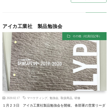
アイカ工業社 製品勉強会
その他（社員日記等）
2020.02.17
マーケティング
,
勉強会
,
取扱商品
,
研修
１月２３日 アイカ工業社製品勉強会を開催。 各部署の営業リーダ