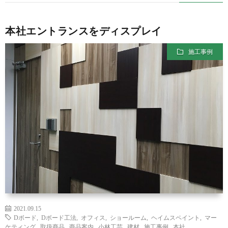
本社エントランスをディスプレイ
施工事例
2021.09.15
Dボード
,
Dボード工法
,
オフィス
,
ショールーム
,
ヘイムスペイント
,
マー
ケティング
,
取扱商品
,
商品案内
,
小林工芸
,
建材
,
施工事例
,
本社