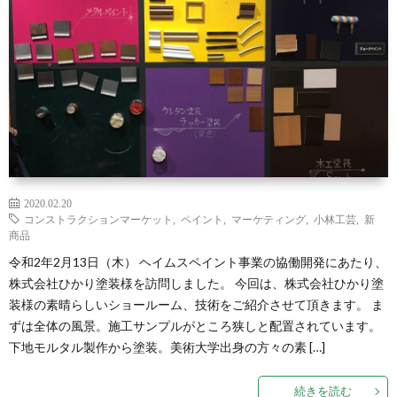
2020.02.20
コンストラクションマーケット
,
ペイント
,
マーケティング
,
小林工芸
,
新
商品
令和2年2月13日（木） ヘイムスペイント事業の協働開発にあたり、
株式会社ひかり塗装様を訪問しました。 今回は、株式会社ひかり塗
装様の素晴らしいショールーム、技術をご紹介させて頂きます。 ま
ずは全体の風景。施工サンプルがところ狭しと配置されています。
下地モルタル製作から塗装。美術大学出身の方々の素 […]
続きを読む