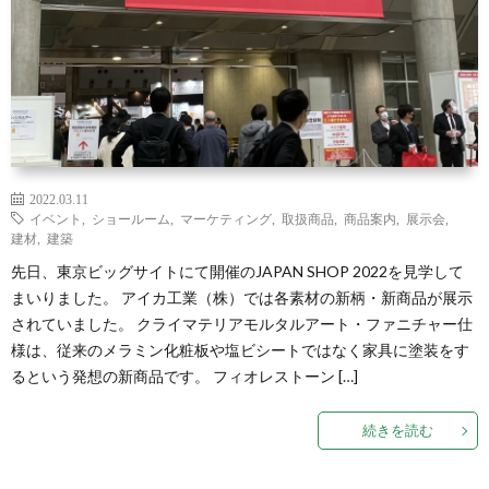
2022.03.11
イベント
,
ショールーム
,
マーケティング
,
取扱商品
,
商品案内
,
展示会
,
建材
,
建築
先日、東京ビッグサイトにて開催のJAPAN SHOP 2022を見学して
まいりました。 アイカ工業（株）では各素材の新柄・新商品が展示
されていました。 クライマテリアモルタルアート・ファニチャー仕
様は、従来のメラミン化粧板や塩ビシートではなく家具に塗装をす
るという発想の新商品です。 フィオレストーン […]
続きを読む