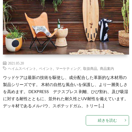
2021.05.20
ヘイムスペイント
,
ペイント
,
マーケティング
,
取扱商品
,
商品案内
ウッドケアは最新の技術を駆使し、成分配合した革新的な木材用の
製品シリーズです。 木材の自然な風合いを保護し、より一層美しさ
を高めます。 DEXPRESS デクスプレス 剥離、ひび割れ、及び吸湿
に対する耐性とともに、並外れた耐久性とUV耐性を備えています。
デッキ材であるメルバウ、スポテッドガム、トリー […]
続きを読む