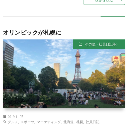
オリンピックが札幌に
その他（社員日記等）
2019.11.07
グルメ
,
スポーツ
,
マーケティング
,
北海道
,
札幌
,
社員日記