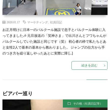
2020.01.17
マーケティング
,
社員日記
お正月明けに日本一のパルクール施設で息子とパルクール体験に入
ってきました🎶 元旦放送の「笑神さま」で出川さんとフワちゃんが
パルクールしていた施設と同じです（笑） 初心者の枠で私たちとあ
と女性2人で基本の基本から教わりました。 ジャンプの仕方から手
のつき方を繰り返しやったあとに実際に障 […]
続きを読む
ビアバー巡り
その他（社員日記等）