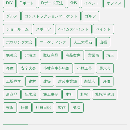
DIY
Dボード
Dボード工法
SNS
イベント
オフィス
グルメ
コンストラクションマーケット
ゴルフ
ショールーム
スポーツ
ヘイムスペイント
ペイント
ボウリング大会
マーケティング
人工大理石
出張
勉強会
北海道
取扱商品
商品案内
営業所
埼玉
多摩
安全大会
小林商事芸術部
小林工芸
展示会
工場見学
建材
建築
建装事業部
懇親会
改修
新商品
新木場
施工事例
本社
札幌
札幌開発部
横浜
研修
社員日記
製作
講演