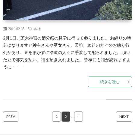
2019.02.05
本社
2月1日、芝大神宮の節分祭の見学に行って参りました。 お練りの時
刻になりますと神主さんや巫女さん、天狗、め組の方々のお練り行
列があり、豆をまかずに沿道の人々に手渡しで配られました。 頂い
た豆で邪気を払い、福を招き入れました。 皆様にも福が訪れますよ
うに・・・
続きを読む
PREV
1
2
…
4
NEXT