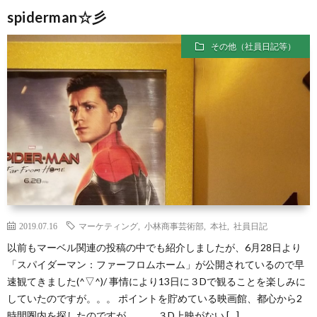
spiderman☆彡
その他（社員日記等）
2019.07.16
マーケティング
,
小林商事芸術部
,
本社
,
社員日記
以前もマーベル関連の投稿の中でも紹介しましたが、6月28日より
「スパイダーマン：ファーフロムホーム」が公開されているので早
速観てきました(^▽^)/ 事情により13日に３Dで観ることを楽しみに
していたのですが。。。 ポイントを貯めている映画館、都心から2
時間圏内を探したのですが。。。 ３D上映がない […]