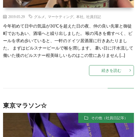
2019.05.29
グルメ
,
マーケティング
,
本社
,
社員日記
今年初めて日中の気温が30℃を超えた日の夜、仲の良い先輩と御徒
町でおちあい、酒場へと繰り出しました。 喉の渇きを癒すべく、ビ
ールを求め歩いていると、一軒のドイツ居酒屋に行きあたりまし
た。 まずはピルスナービールで喉を潤します。 暑い日に汗水流して
働いた後のピルスナー程美味しいものはこの世にありません […]
続きを読む
東京マラソン☆
その他（社員日記等）