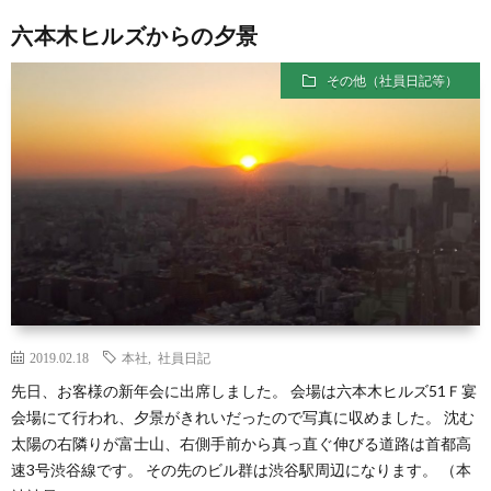
六本木ヒルズからの夕景
その他（社員日記等）
2019.02.18
本社
,
社員日記
先日、お客様の新年会に出席しました。 会場は六本木ヒルズ51Ｆ宴
会場にて行われ、夕景がきれいだったので写真に収めました。 沈む
太陽の右隣りが富士山、右側手前から真っ直ぐ伸びる道路は首都高
速3号渋谷線です。 その先のビル群は渋谷駅周辺になります。 （本