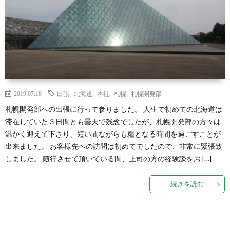
2019.07.18
出張
,
北海道
,
本社
,
札幌
,
札幌開発部
札幌開発部への出張に行って参りました。 人生で初めての北海道は
滞在していた３日間とも曇天で残念でしたが、札幌開発部の方々は
温かく迎えて下さり、短い間ながらも糧となる時間を過ごすことが
出来ました。 お客様先への訪問は初めてでしたので、非常に緊張致
しました。 随行させて頂いている間、上司の方の経験談をお […]
続きを読む