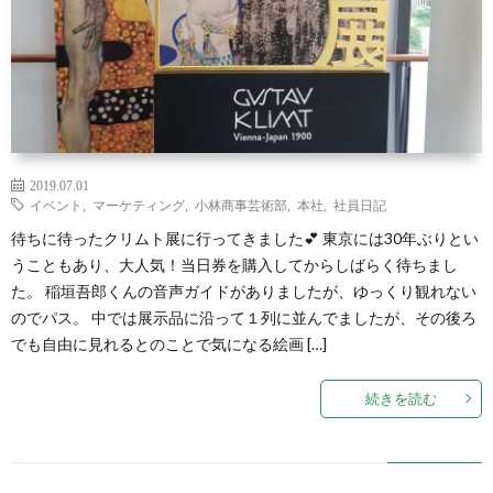
2019.07.01
イベント
,
マーケティング
,
小林商事芸術部
,
本社
,
社員日記
待ちに待ったクリムト展に行ってきました💕 東京には30年ぶりとい
うこともあり、大人気！当日券を購入してからしばらく待ちまし
た。 稲垣吾郎くんの音声ガイドがありましたが、ゆっくり観れない
のでパス。 中では展示品に沿って１列に並んでましたが、その後ろ
でも自由に見れるとのことで気になる絵画 […]
続きを読む