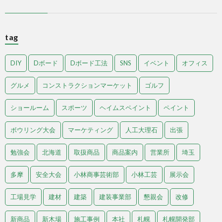
tag
DIY
Dボード
Dボード工法
SNS
イベント
オフィス
グルメ
コンストラクションマーケット
ゴルフ
ショールーム
スポーツ
ヘイムスペイント
ペイント
ボウリング大会
マーケティング
人工大理石
出張
勉強会
北海道
取扱商品
商品案内
営業所
埼玉
多摩
安全大会
小林商事芸術部
小林工芸
展示会
工場見学
建材
建築
建装事業部
懇親会
改修
新商品
新木場
施工事例
本社
札幌
札幌開発部