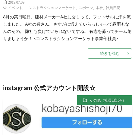
2019.07.09
イベント
,
コンストラクションマーケット
,
スポーツ
,
本社
,
社員日記
6月の某日曜日、建材メーカーA社に交じって、フットサルに汗を流
しました。 A社の皆さん、さすがに鍛えていらっしゃって霧雨もな
んのその。 弊社も負けていられないですね。 有志を募ってチーム創
りましょうか！ <コンストラクションマーケット事業部社員>
続きを読む
instagram 公式アカウント開設☆
その他（社員日記等）