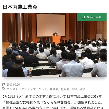
日本内装工業会
集会・会合
2019.06.26
コンストラクションマーケット
,
勉強会
,
懇親会
,
本社
,
講演
6月18日（火）新木場の木材会館において 日本内装工業会2019年
「勉強会並びに軽食を取りながら名刺交換会」が開催されました。
今回も164名もの多数の方々にご参加頂き、活気ある勉強会となり