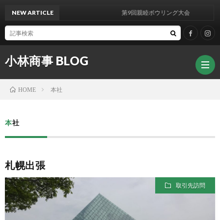
NEW ARTICLE
第9回親睦ボウリング大会
小林商事 BLOG
本社
HOME
本社
札幌出張
取引先訪問