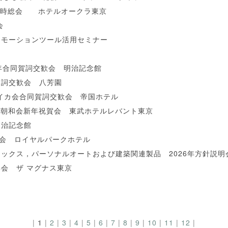
 定時総会 ホテルオークラ東京
会
ロモーションツール活用セミナー
年合同賀詞交歓会 明治記念館
賀詞交歓会 八芳園
アイカ会合同賀詞交歓会 帝国ホテル
グ朝和会新年祝賀会 東武ホテルレバント東京
明治記念館
総会 ロイヤルパークホテル
ックス，パーソナルオートおよび建築関連製品 2026年方針説
会 ザ マグナス東京
|
1
|
2
|
3
|
4
|
5
|
6
|
7
|
8
|
9
|
10
|
11
|
12
|