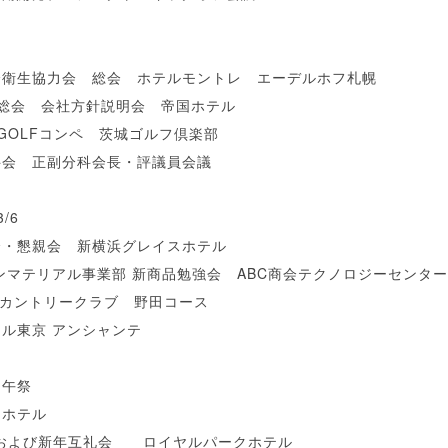
全衛生協力会 総会 ホテルモントレ エーデルホフ札幌
総会 会社方針説明会 帝国ホテル
GOLFコンペ 茨城ゴルフ倶楽部
科会 正副分科会長・評議員会議
/6
会・懇親会 新横浜グレイスホテル
ンマテリアル事業部 新商品勉強会 ABC商会テクノロジーセンタ
葉カントリークラブ 野田コース
ル東京 アンシャンテ
初午祭
ホテル
会および新年互礼会 ロイヤルパークホテル