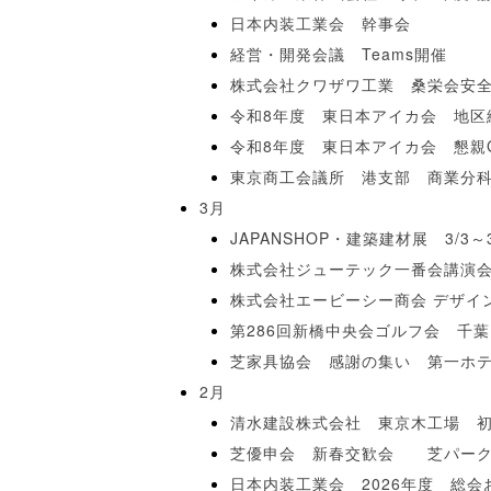
日本内装工業会 幹事会
経営・開発会議 Teams開催
株式会社クワザワ工業 桑栄会安
令和8年度 東日本アイカ会 地区
令和8年度 東日本アイカ会 懇親
東京商工会議所 港支部 商業分
3月
JAPANSHOP・建築建材展 3/3～3
株式会社ジューテック一番会講演
株式会社エービーシー商会 デザイ
第286回新橋中央会ゴルフ会 千
芝家具協会 感謝の集い 第一ホテ
2月
清水建設株式会社 東京木工場 
芝優申会 新春交歓会 芝パーク
日本内装工業会 2026年度 総