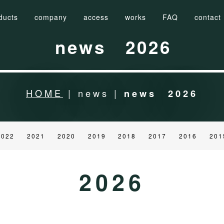
ducts
company
access
works
FAQ
contact
news 2026
HOME
| news |
news 2026
2022
2021
2020
2019
2018
2017
2016
201
2026