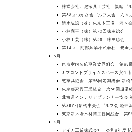
株式会社西尾家具工芸社 親睦ゴ
第88回つかさ会ゴルフ大会 入間
清水建設（株）東京木工場 清木
小林商事（株）第70回株主総会
小林工芸（株）第56回株主総会
第14回 阿部興業株式会社 安全
5月
東京室内装飾事業協同組合 第68
J.フロントプライムスペース安全衛
芝家具協会 第66回定期総会 新橋
東京都家具工業組合 第58回通常
北海道インテリアプランナー協会 第
第287回新橋中央会ゴルフ会 軽井
東京新木場木材商工協同組合 第5
4月
アイカ工業株式会社 令和8年度 