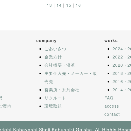
13
|
14
|
15
|
16
|
company
works
ごあいさつ
2024・2
企業方針
2022・2
会社概要・沿革
2020・2
主要仕入先・メーカー・販
2018・2
売先
2016・2
営業所・系列会社
2014・2
品
リクルート
FAQ
ご案内
環境取組
access
contact
right Kobayashi Shoji Kabushiki Gaisha. All Rights Rese