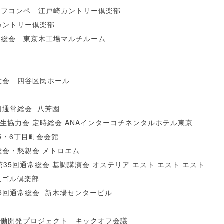
ルフコンペ 江戸崎カントリー倶楽部
カントリー倶楽部
会総会 東京木工場マルチルーム
大会 四谷区民ホール
回通常総会 八芳園
生協力会 定時総会 ANAインターコチネンタルホテル東京
5・6丁目町会会館
総会・懇親会
メトロエム
35回通常総会 基調講演会 オステリア エスト エスト エスト
沢ゴル倶楽部
6回通常総会 新木場センタービル
協働開発プロジェクト キックオフ会議