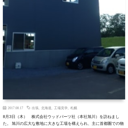
2017.08.17
出張
,
北海道
,
工場見学
,
札幌
8月3日（木） 株式会社ウッドパーツ社（本社旭川）を訪ねまし
た。 旭川の広大な敷地に大きな工場を構えられ、主に首都圏での物