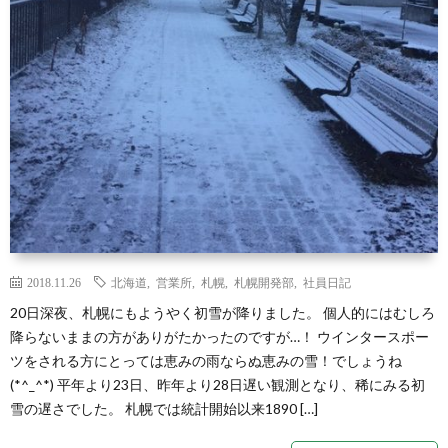
2018.11.26
北海道
,
営業所
,
札幌
,
札幌開発部
,
社員日記
20日深夜、札幌にもようやく初雪が降りました。 個人的にはむしろ
降らないままの方がありがたかったのですが…！ ウインタースポー
ツをされる方にとっては恵みの雨ならぬ恵みの雪！でしょうね
(*^_^*) 平年より23日、昨年より28日遅い観測となり、稀にみる初
雪の遅さでした。 札幌では統計開始以来1890 […]