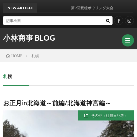
NEW ARTICLE
第9回親睦ボウリング大会
小林商事 BLOG
札幌
HOME
札幌
お正月in北海道～前編/北海道神宮編～
その他（社員日記等）