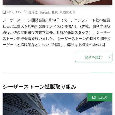
2017.03.15
北海道
,
新商品
,
札幌
,
札幌開発部
シーザーストーン開発会議 3月14日（火）、コンフォート社の佐藤
社長と近藤氏を札幌開発部オフィスにお招きし（弊社、由利専務取
締役、佐久間取締役営業本部長、札幌開発部スタッフ）、シーザー
ストーン開発会議を行いました。 シーザーストーンの特性や開発タ
ーゲットと拡販策などについて討議し、弊社は北海道の総代 […]
続きを読む
シーザーストーン拡販取り組み
仕入先