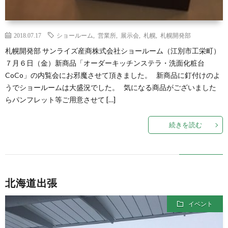
2018.07.17
ショールーム
,
営業所
,
展示会
,
札幌
,
札幌開発部
札幌開発部 サンライズ産商株式会社ショールーム（江別市工栄町）
７月６日（金）新商品「オーダーキッチンステラ・洗面化粧台
CoCo」の内覧会にお邪魔させて頂きました。 新商品に釘付けのよ
うでショールームは大盛況でした。 気になる商品がございました
らパンフレット等ご用意させて […]
続きを読む
北海道出張
イベント