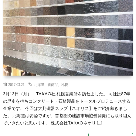
2017.03.21
北海道
,
新商品
,
札幌
3月13日（月） TAKAO社 札幌営業所を訪ねました。 同社は87年
の歴史を持ちコンクリート・石材製品をトータルプロデュースする
企業です。 今回は大判磁器スラブ【ネオリス】をご紹介戴きまし
た。 北海道は勿論ですが、首都圏の建設市場協働開発にも取り組ん
でいきたいと思います。 株式会社TAKAOネオリ […]