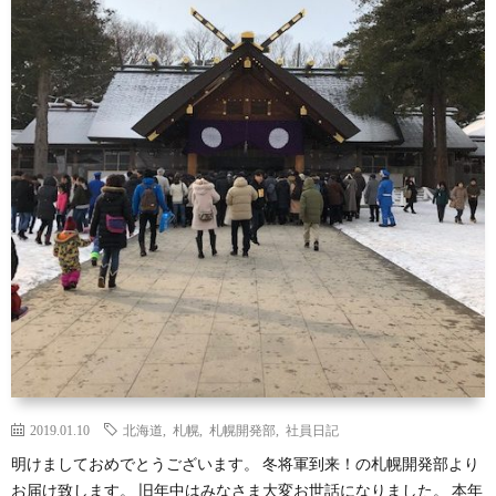
2019.01.10
北海道
,
札幌
,
札幌開発部
,
社員日記
明けましておめでとうございます。 冬将軍到来！の札幌開発部より
お届け致します。 旧年中はみなさま大変お世話になりました。 本年