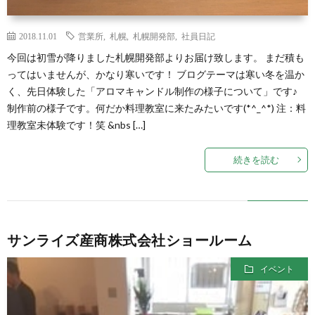
2018.11.01
営業所
,
札幌
,
札幌開発部
,
社員日記
今回は初雪が降りました札幌開発部よりお届け致します。 まだ積も
ってはいませんが、かなり寒いです！ ブログテーマは寒い冬を温か
く、先日体験した「アロマキャンドル制作の様子について」です♪
制作前の様子です。何だか料理教室に来たみたいです(*^_^*) 注：料
理教室未体験です！笑 &nbs […]
続きを読む
サンライズ産商株式会社ショールーム
イベント