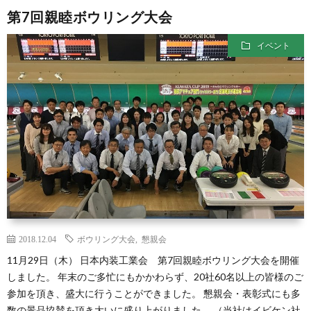
第7回親睦ボウリング大会
イベント
2018.12.04
ボウリング大会
,
懇親会
11月29日（木） 日本内装工業会 第7回親睦ボウリング大会を開催
しました。 年末のご多忙にもかかわらず、20社60名以上の皆様のご
参加を頂き、盛大に行うことができました。 懇親会・表彰式にも多
数の景品協賛を頂き大いに盛り上がりました。 （当社はイビケン社