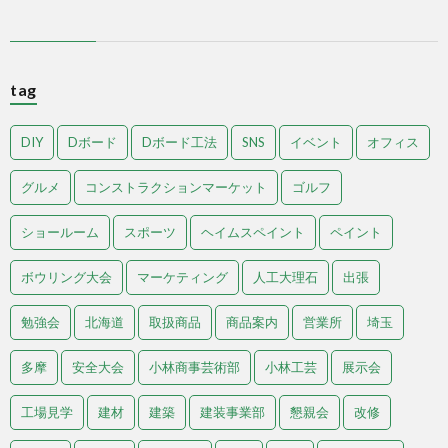
tag
DIY
Dボード
Dボード工法
SNS
イベント
オフィス
グルメ
コンストラクションマーケット
ゴルフ
ショールーム
スポーツ
ヘイムスペイント
ペイント
ボウリング大会
マーケティング
人工大理石
出張
勉強会
北海道
取扱商品
商品案内
営業所
埼玉
多摩
安全大会
小林商事芸術部
小林工芸
展示会
工場見学
建材
建築
建装事業部
懇親会
改修