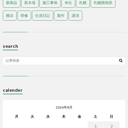
新商品
新木場
施工事例
本社
札幌
札幌開発部
横浜
研修
社員日記
製作
講演
search
calender
2026年8月
月
火
水
木
金
土
日
1
2