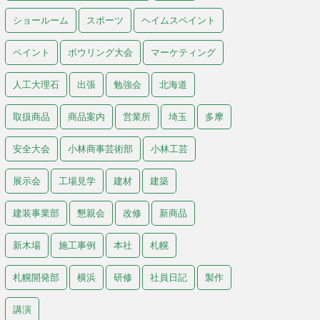
ショールーム
スポーツ
ヘイムスペイント
ペイント
ボウリング大会
マーケティング
人工大理石
出張
勉強会
北海道
取扱商品
商品案内
営業所
埼玉
多摩
安全大会
小林商事芸術部
小林工芸
展示会
工場見学
建材
建築
建装事業部
懇親会
改修
新商品
新木場
施工事例
本社
札幌
札幌開発部
横浜
研修
社員日記
製作
講演