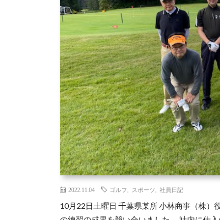
2022.11.04
ゴルフ
,
スポーツ
,
社員日記
10月22日土曜日 千葉県某所 小林商事（
の練習の成果を競い合いました。 社内に仕