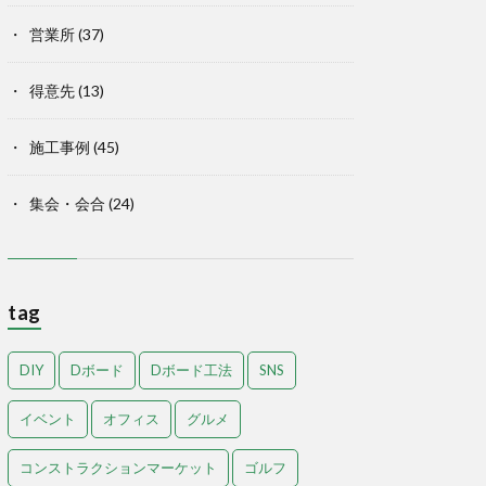
営業所
(37)
得意先
(13)
施工事例
(45)
集会・会合
(24)
tag
DIY
Dボード
Dボード工法
SNS
イベント
オフィス
グルメ
コンストラクションマーケット
ゴルフ