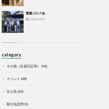
懇親ゴルフ会
2023.10.27
category
その他（社員日記等）
(96)
イベント
(48)
仕入先
(42)
取引先訪問
(5)